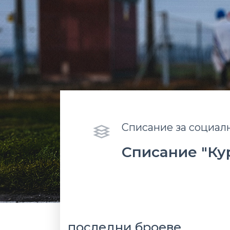
Списание за социал
Списание "Ку
последни броеве