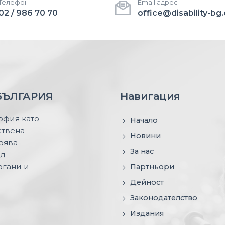
Телефон
Email адрес
02 / 986 70 70
office@disability-bg
БЪЛГАРИЯ
Навигация
София като
Начало
ствена
Новини
тоява
За нас
ед
ргани и
Партньори
Дейност
Законодателство
Издания