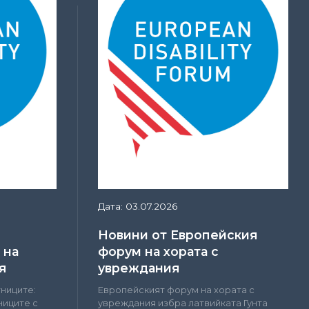
Дата: 03.07.2026
Новини от Европейския
 на
форум на хората с
я
увреждания
тниците:
Европейският форум на хората с
ниците с
увреждания избра латвийката Гунта