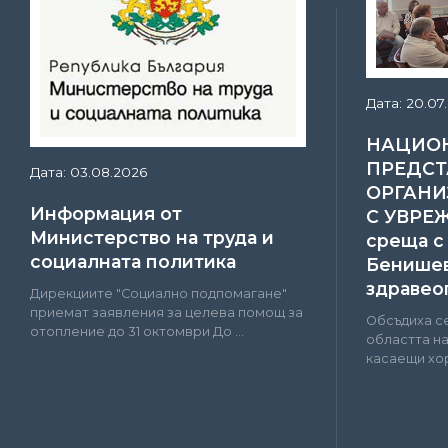
Дата: 20.07
НАЦИО
ПРЕДСТ
Дата: 03.08.2026
ОРГАНИ
Информация от
С УВРЕ
Министерство на труда и
среща с
социалната политика
Бенишев
здравео
Дирекциите "Социално подпомагане"
приемат заявления за целева помощ за
Обсъдиха с
отопление до 31 октомври До ...
областта н
касаещи хор