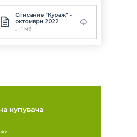
Списание "Кураж" -
октомври 2022
.. | 1 Мб
а купувача
чки