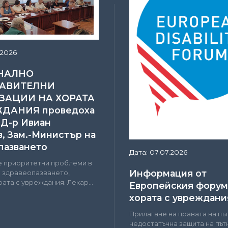
.2026
НАЛНО
АВИТЕЛНИ
ЗАЦИИ НА ХОРАТА
ЖДАНИЯ проведоха
 Д-р Ивиан
, Зам.-Министър на
пазването
Дата: 07.07.2026
е приоритетни проблеми в
Информация от
а здравеопазването,
ата с увреждания. Лекар...
Европейския форум
хората с увреждани
Прилагане на правата на пъ
недостатъчна защита на път