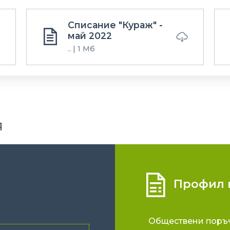
Списание "Кураж" -
май 2022
.. | 1 Мб
я
Профил н
Обществени поръ