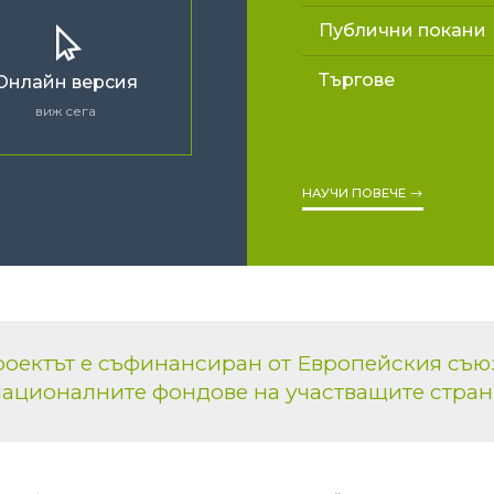
Публични покани
Търгове
Онлайн версия
виж сега
НАУЧИ ПОВЕЧЕ
оектът е съфинансиран от Европейския съю
ационалните фондове на участващите стра