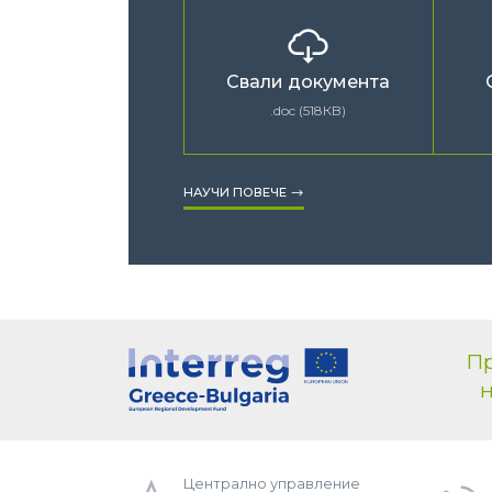
Свали документа
.doc (518КB)
НАУЧИ ПОВЕЧЕ
Пр
н
Централно управление